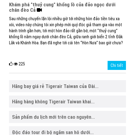
Khám phá "thuỷ cung" khổng lồ của đảo ngọc dưới
chân đèo Cả
Sau những chuyến lặn lội nhiều giờ tới những hòn đảo tiền tiêu xa
xôi, video này chúng tôi xin phép mời quý độc giả tham gia vào một
hành trình gần hơn, tới một hòn đảo rất gần bờ, một “thuỷ cung”
khổng lồ nằm ngay dưới chân đèo Cả, giữa ranh giới biển 2 tỉnh Đắk
Lắk và Khánh Hòa. Bạn đã nghe tới cái tên “Hòn Nưa” bao giờ chưa?
225
Chi tiết
Hãng bay giá rẻ Tigerair Taiwan của Đài...
Hãng hàng không Tigerair Taiwan khai...
Sản phẩm du lịch mới trên cao nguyên...
Độc đáo tour đi bộ ngắm san hô dưới...