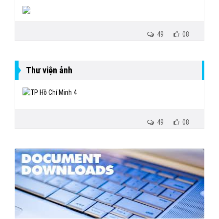
49
08
Thư viện ảnh
49
08